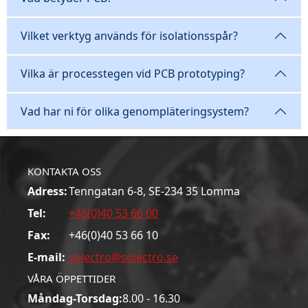
Vilket verktyg används för isolationsspår?
Vilka är processtegen vid PCB prototyping?
Vad har ni för olika genompläteringsystem?
KONTAKTA OSS
Adress:
Tenngatan 6-8, SE-234 35 Lomma
Tel:
+46(0)40 53 66 00
Fax:
+46(0)40 53 66 10
E-mail:
solectro@solectro.se
VÅRA ÖPPETTIDER
Måndag-Torsdag:
8.00 - 16.30