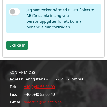
Jag samtycker härmed till att Solectro
AB får samla in angivna
personuppgifter för att kunna
behandla min förfrågan
Skicka in
KONTAKTA OSS
Adress:
Tenngatan 6-8, SE-234 35 Lomma
Tel:
+46(0)40 53 66 00
Fax:
+46(0)40 53 66 10
E-mail:
solectro@solectro.se