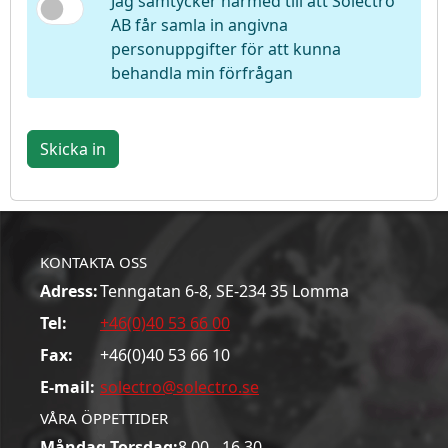
Jag samtycker härmed till att Solectro
AB får samla in angivna
personuppgifter för att kunna
behandla min förfrågan
Skicka in
KONTAKTA OSS
Adress:
Tenngatan 6-8, SE-234 35 Lomma
Tel:
+46(0)40 53 66 00
Fax:
+46(0)40 53 66 10
E-mail:
solectro@solectro.se
VÅRA ÖPPETTIDER
Måndag-Torsdag:
8.00 - 16.30