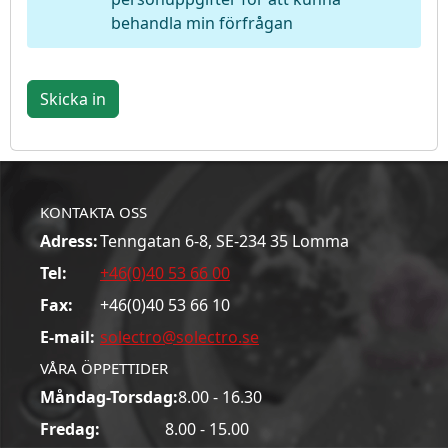
behandla min förfrågan
Skicka in
KONTAKTA OSS
Adress:
Tenngatan 6-8, SE-234 35 Lomma
Tel:
+46(0)40 53 66 00
Fax:
+46(0)40 53 66 10
E-mail:
solectro@solectro.se
VÅRA ÖPPETTIDER
Måndag-Torsdag:
8.00 - 16.30
Fredag:
8.00 - 15.00