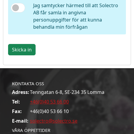
Jag samtycker härmed till att Solectro
AB får samla in angivna
personuppgifter för att kunna
behandla min förfrågan
Skicka in
KONTAKTA OSS
Adress:
Tenngatan 6-8, SE-234 35 Lomma
Tel:
+46(0)40 53 66 00
Fax:
+46(0)40 53 66 10
E-mail:
solectro@solectro.se
VÅRA ÖPPETTIDER