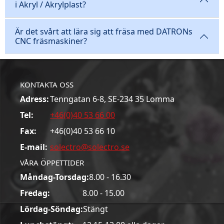
i Akryl / Akrylplast?
Är det svårt att lära sig att fräsa med DATRONs
CNC fräsmaskiner?
KONTAKTA OSS
Adress:
Tenngatan 6-8, SE-234 35 Lomma
Tel:
+46(0)40 53 66 00
Fax:
+46(0)40 53 66 10
E-mail:
solectro@solectro.se
VÅRA ÖPPETTIDER
Måndag-Torsdag:
8.00 - 16.30
Fredag:
8.00 - 15.00
Lördag-Söndag:
Stängt