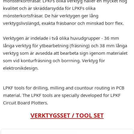
mönsterkortfräsar. LPKFs olika verktyg håller en mycket hög
kvalitet och är skräddarsydda för LPKFs olika
mönsterkortsfräsar. De här verktygen ger lång
verktygslivslängd, exakta fräsbanor och minskad borr flex.
Verktygen är indelade i två olika huvudgrupper - 36 mm
långa verktyg för ytbearbetning (fräsning) och 38 mm långa
verktyg som är avsedda att bearbeta sign igenom materialet
som vid konturfräsning och borrning. Verktyg för
elektronikdesign.
LPKF tools for drilling, milling and countour routing in PCB
material. The LPKF tools are specially developed for LPKF
Circuit Board Plotters.
VERKTYGSSET / TOOL SET