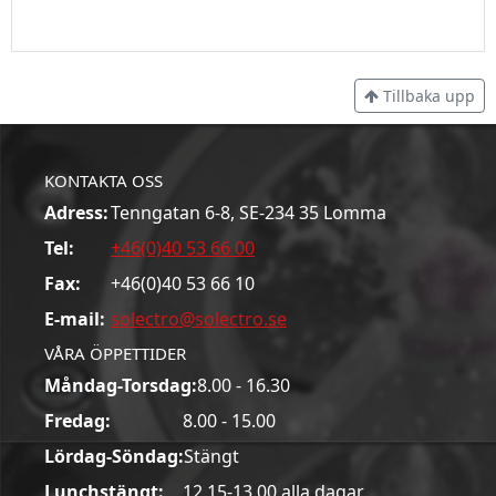
Tillbaka upp
KONTAKTA OSS
Adress:
Tenngatan 6-8, SE-234 35 Lomma
Tel:
+46(0)40 53 66 00
Fax:
+46(0)40 53 66 10
E-mail:
solectro@solectro.se
VÅRA ÖPPETTIDER
Måndag-Torsdag:
8.00 - 16.30
Fredag:
8.00 - 15.00
Lördag-Söndag:
Stängt
Lunchstängt:
12.15-13.00 alla dagar