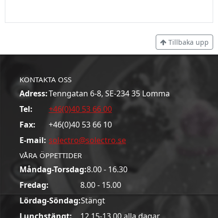
Tillbaka upp
KONTAKTA OSS
Adress:
Tenngatan 6-8, SE-234 35 Lomma
Tel:
+46(0)40 53 66 00
Fax:
+46(0)40 53 66 10
E-mail:
solectro@solectro.se
VÅRA ÖPPETTIDER
Måndag-Torsdag:
8.00 - 16.30
Fredag:
8.00 - 15.00
Lördag-Söndag:
Stängt
Lunchstängt:
12.15-13.00 alla dagar