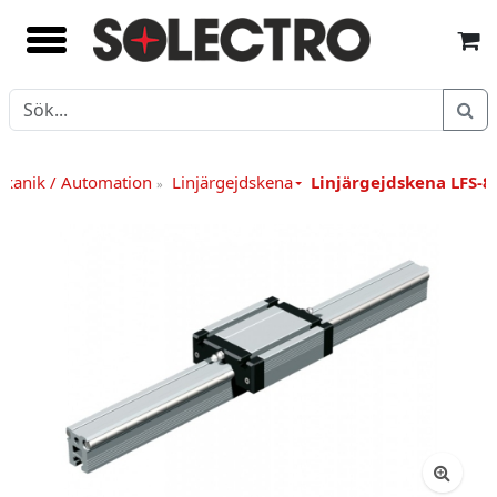
kanik / Automation
Linjärgejdskena
Linjärgejdskena LFS-8
»