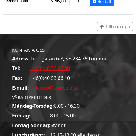
220001 3000
5 745,00
Beställ
Tillbaka upp
KONTAKTA OSS
Adress:
Tenngatan 6-8, SE-234 35 Lomma
Tel:
+46(0)40 53 66 00
Fax:
+46(0)40 53 66 10
E-mail:
solectro@solectro.se
VÅRA ÖPPETTIDER
Måndag-Torsdag:
8.00 - 16.30
Fredag:
8.00 - 15.00
Lördag-Söndag:
Stängt
Lunchstängt:
12.15-13.00 alla dagar