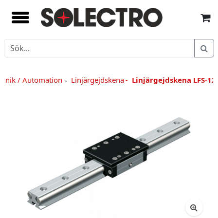
anik / Automation
Linjärgejdskena
Linjärgejdskena LFS-12
»