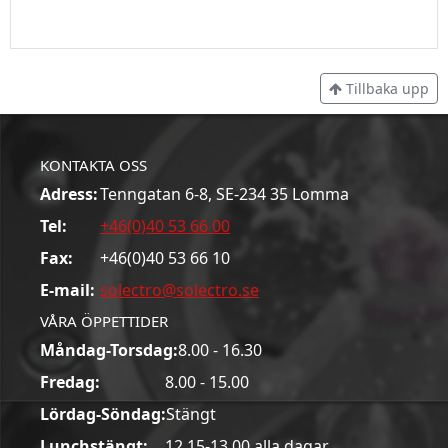
Tillbaka upp
KONTAKTA OSS
Adress:
Tenngatan 6-8, SE-234 35 Lomma
Tel:
+46(0)40 53 66 00
Fax:
+46(0)40 53 66 10
E-mail:
solectro@solectro.se
VÅRA ÖPPETTIDER
Måndag-Torsdag:
8.00 - 16.30
Fredag:
8.00 - 15.00
Lördag-Söndag:
Stängt
Lunchstängt:
12.15-13.00 alla dagar