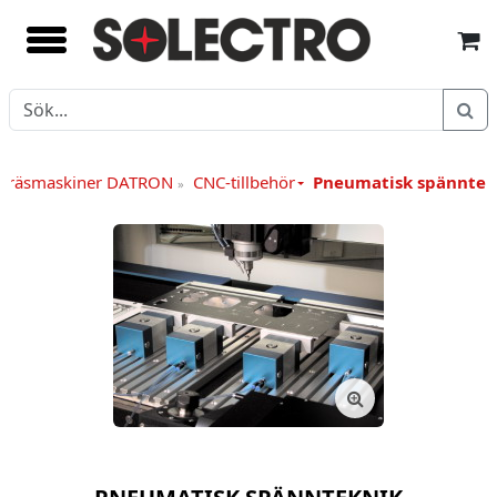
 fräsmaskiner DATRON
CNC-tillbehör
Pneumatisk spänntek
»