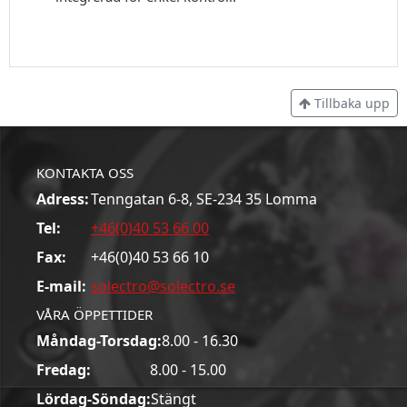
Tillbaka upp
KONTAKTA OSS
Adress:
Tenngatan 6-8, SE-234 35 Lomma
Tel:
+46(0)40 53 66 00
Fax:
+46(0)40 53 66 10
E-mail:
solectro@solectro.se
VÅRA ÖPPETTIDER
Måndag-Torsdag:
8.00 - 16.30
Fredag:
8.00 - 15.00
Lördag-Söndag:
Stängt