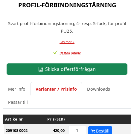
PROFIL-FÖRBINDNINGSTÄRNING
Svart profil-förbindningstärning, 4- resp. 5-fack, för profil
PU25.
Läs mer »
Beställ online
Skicka offertförfrågan
Mer info
Varianter / Prisinfo
Downloads
Passar till
Artikelnr
Pris (SEK)
209108 0002
420,00
Beställ