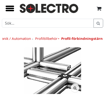
kanik / Automation
Profiltillbehör
Profil-förbindningstärni
»