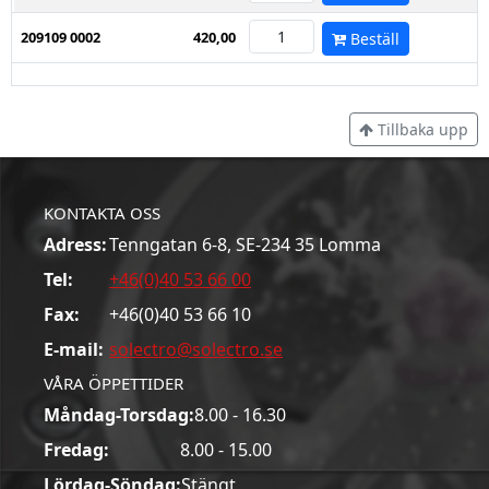
209109 0002
420,00
Beställ
Tillbaka upp
KONTAKTA OSS
Adress:
Tenngatan 6-8, SE-234 35 Lomma
Tel:
+46(0)40 53 66 00
Fax:
+46(0)40 53 66 10
E-mail:
solectro@solectro.se
VÅRA ÖPPETTIDER
Måndag-Torsdag:
8.00 - 16.30
Fredag:
8.00 - 15.00
Lördag-Söndag:
Stängt