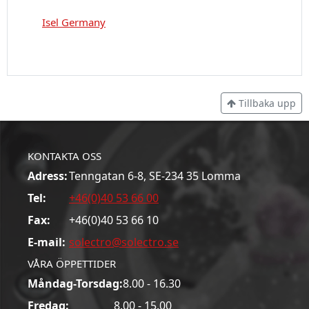
Isel Germany
Tillbaka upp
KONTAKTA OSS
Adress:
Tenngatan 6-8, SE-234 35 Lomma
Tel:
+46(0)40 53 66 00
Fax:
+46(0)40 53 66 10
E-mail:
solectro@solectro.se
VÅRA ÖPPETTIDER
Måndag-Torsdag:
8.00 - 16.30
Fredag:
8.00 - 15.00