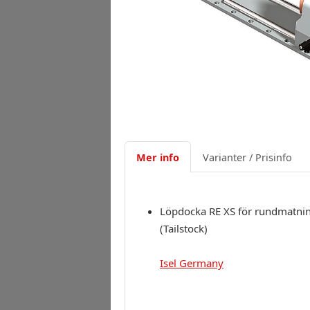
Mer info
Varianter / Prisinfo
Löpdocka RE XS för rundmatni
(Tailstock)
Isel Germany