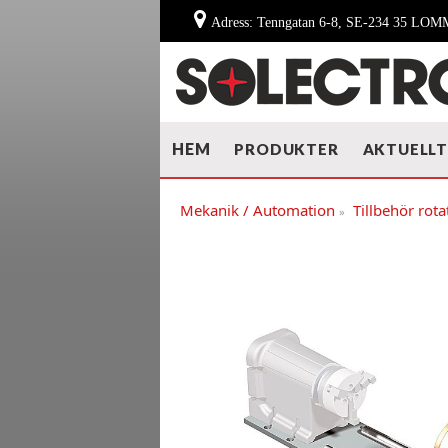
Adress: Tenngatan 6-8, SE-234 35 LO
HEM
PRODUKTER
AKTUELL
Mekanik / Automation
Tillbehör rota
»