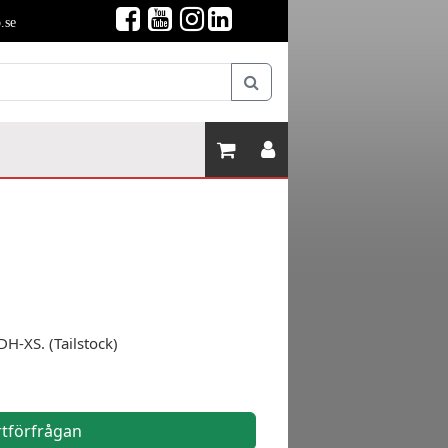
.se
H-XS. (Tailstock)
rtförfrågan