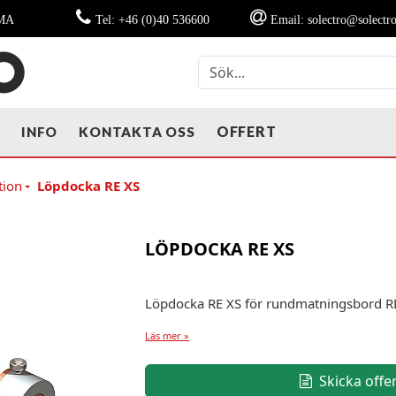
MMA
Tel: +46 (0)40 536600
Email: solectro@solectro
OFFERT
T
INFO
KONTAKTA OSS
tion
Löpdocka RE XS
LÖPDOCKA RE XS
Löpdocka RE XS för rundmatningsbord RD
Läs mer »
Skicka offe