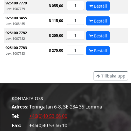
925100 7779
3 055,00
Beställ
Lev: 1007779
925100 3455
3 115,00
Beställ
Lev: 1003455
925100 7782
3 205,00
Beställ
Lev: 1007782
925100 7783
3 275,00
Beställ
Lev: 1007783
Tillbaka upp
KONTAKTA OSS
Adress:
Tenngatan 6-8, SE-234 35 Lomma
Tel:
+46(0)40 53 66 00
Fax:
+46(0)40 53 66 10