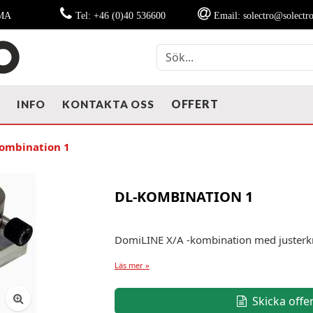
MMA
Tel: +46 (0)40 536600
Email: solectro@solectro
OFFERT
T
INFO
KONTAKTA OSS
ombination 1
DL-KOMBINATION 1
DomiLINE X/A -kombination med juster
Läs mer »
Skicka offe