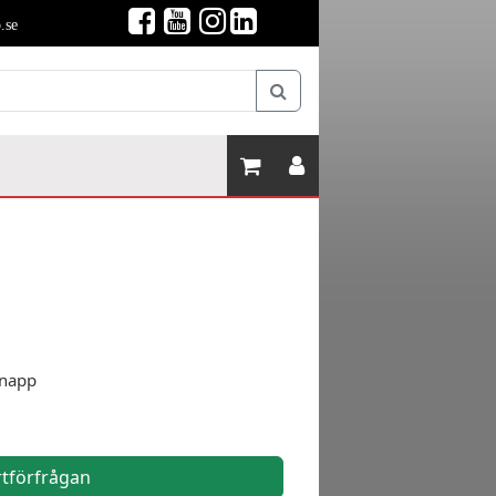
.se
knapp
rtförfrågan