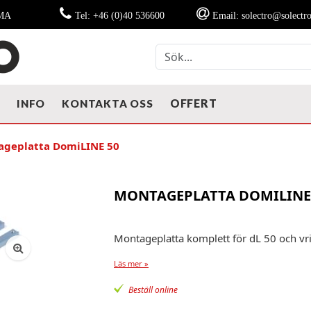
MMA
Tel: +46 (0)40 536600
Email: solectro@solectro
OFFERT
T
INFO
KONTAKTA OSS
geplatta DomiLINE 50
MONTAGEPLATTA DOMILINE
Montageplatta komplett för dL 50 och v
Läs mer »
Beställ online