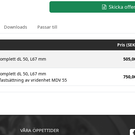
Skicka offe
Downloads
Passar till
Pris (SEK
omplett dL 50, L67 mm
505,0
omplett dL 50, L67 mm
750,0
 fastsättning av vridenhet MDV 55
VÅRA ÖPPETTIDER