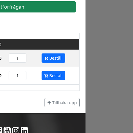
rtförfrågan
)
0
Beställ
0
Beställ
Tillbaka upp