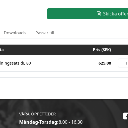
Skicka offe
Downloads
Passar till
ta
Pris (SEK)
dningssats dL 80
625,00
VÅRA ÖPPETTIDER
Måndag-Torsdag:
8.00 - 16.30