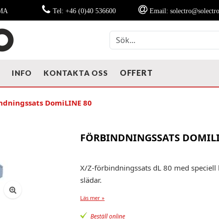
MMA
Tel: +46 (0)40 536600
Email: solectro@solectro
OFFERT
T
INFO
KONTAKTA OSS
ndningssats DomiLINE 80
FÖRBINDNINGSSATS DOMILI
X/Z-förbindningssats dL 80 med speciell
slädar.
Läs mer »
Beställ online