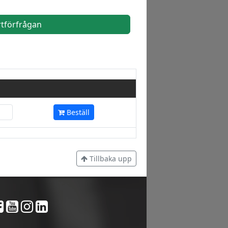
rtförfrågan
Beställ
Tillbaka upp