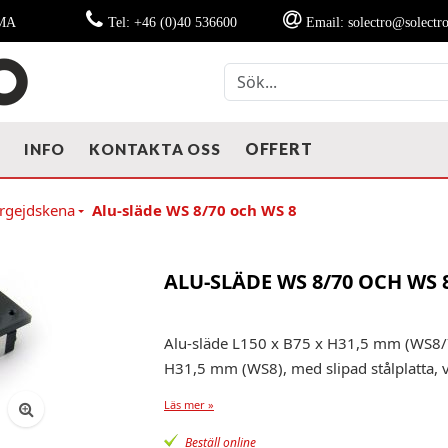
MMA
Tel: +46 (0)40 536600
Email: solectro@solectro
OFFERT
T
INFO
KONTAKTA OSS
järgejdskena
Alu-släde WS 8/70 och WS 8
ALU-SLÄDE WS 8/70 OCH WS 
Alu-släde L150 x B75 x H31,5 mm (WS8/7
H31,5 mm (WS8), med slipad stålplatta, vik
Läs mer »
Beställ online