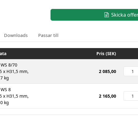
Skicka offe
Downloads
Passar till
ata
Pris (SEK)
 WS 8/70
5 x H31,5 mm,
2 085,00
,7 kg
 WS 8
5 x H31,5 mm,
2 165,00
,0 kg