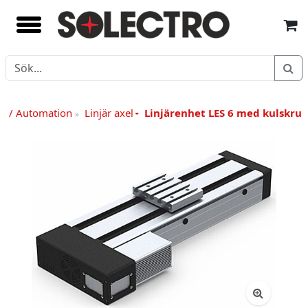
k / Automation
Linjär axel
Linjärenhet LES 6 med kulskruv
»