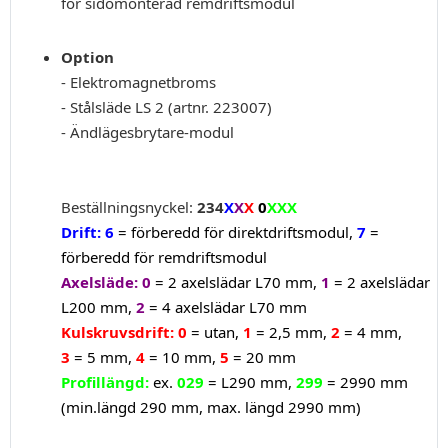
för sidomonterad remdriftsmodul
Option
- Elektromagnetbroms
- Stålsläde LS 2 (artnr. 223007)
- Ändlägesbrytare-modul
Beställningsnyckel:
234
X
X
X
0
XXX
Drift:
6
= förberedd för direktdriftsmodul,
7
=
förberedd för remdriftsmodul
Axelsläde:
0
=
2 axelslädar L70 mm,
1
= 2 axelslädar
L200 mm,
2
= 4 axelslädar L70 mm
Kulskruvsdrift:
0
= utan,
1
= 2,5 mm,
2
= 4 mm,
3
= 5 mm,
4
= 10 mm,
5
= 20 mm
Profillängd:
ex.
029
= L290 mm,
299
= 2990 mm
(min.längd 290 mm, max. längd 2990 mm)