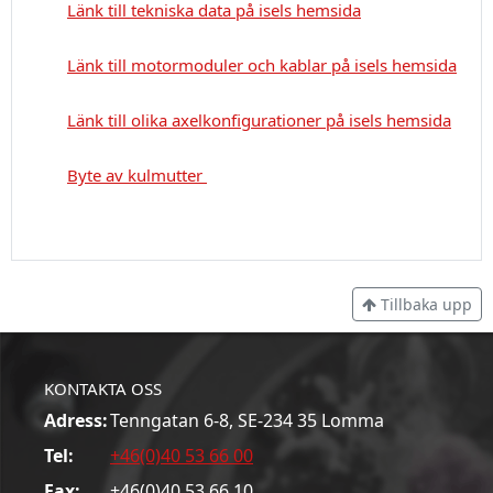
Länk till tekniska data på isels hemsida
Länk till motormoduler och kablar på isels hemsida
Länk till olika axelkonfigurationer på isels hemsida
Byte av kulmutter
Tillbaka upp
KONTAKTA OSS
Adress:
Tenngatan 6-8, SE-234 35 Lomma
Tel:
+46(0)40 53 66 00
Fax:
+46(0)40 53 66 10