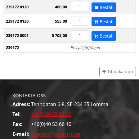
239172 0120
480,00
Beställ
239172 0130
555,00
Beställ
239172 0001
5 705,00
Beställ
239172
Pris på förfrågan
Tillbaka upp
KONTAKTA OSS
Adress:
Tenngatan 6-8, SE-234 35 Lomma
Tel:
+46(0)40 53 66 00
Fax:
+46(0)40 53 66 10
E-mail:
solectro@solectro.se