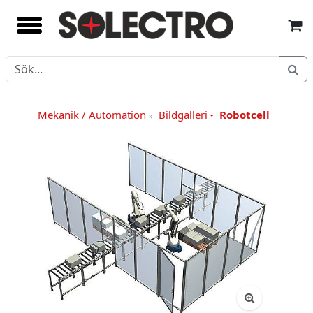
Mekanik / Automation
Bildgalleri
Robotcell
»