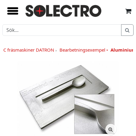
NC fräsmaskiner DATRON
Bearbetningsexempel
Aluminiu
»