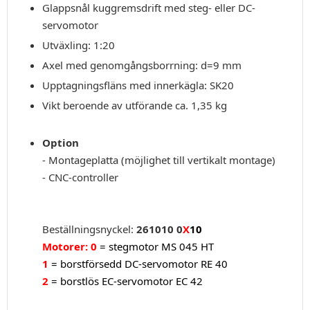
Glappsnål kuggremsdrift med steg- eller DC-
servomotor
Utväxling: 1:20
Axel med genomgångsborrning: d=9 mm
Upptagningsfläns med innerkägla: SK20
Vikt beroende av utförande ca. 1,35 kg
Option
- Montageplatta (möjlighet till vertikalt montage)
- CNC-controller
Beställningsnyckel:
261010 0
X
10
Motorer: 0
= stegmotor MS 045 HT
1
= borstförsedd DC-servomotor RE 40
2
= borstlös EC-servomotor EC 42