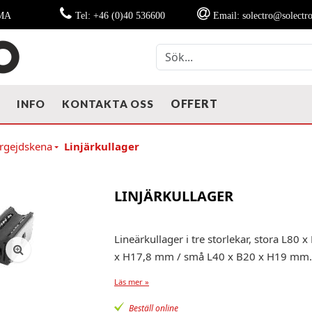
MMA
Tel: +46 (0)40 536600
Email: solectro@solectro
OFFERT
T
INFO
KONTAKTA OSS
järgejdskena
Linjärkullager
LINJÄRKULLAGER
Lineärkullager i tre storlekar, stora L8
x H17,8 mm / små L40 x B20 x H19 mm.
Läs mer »
Beställ online