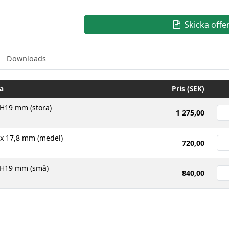
Skicka offe
Downloads
a
Pris (SEK)
 H19 mm (stora)
1 275,00
 x 17,8 mm (medel)
720,00
x H19 mm (små)
840,00