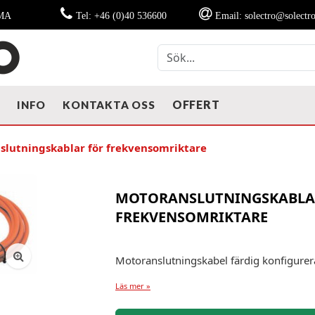
MMA
Tel: +46 (0)40 536600
Email: solectro@solectro
OFFERT
T
INFO
KONTAKTA OSS
slutningskablar för frekvensomriktare
MOTORANSLUTNINGSKABLA
FREKVENSOMRIKTARE
Motoranslutningskabel färdig konfigurer
Läs mer »