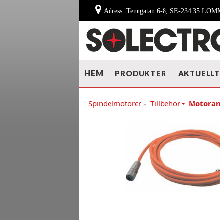
Adress: Tenngatan 6-8, SE-234 35 LO
HEM
PRODUKTER
AKTUELL
Spindelmotorer
Tillbehör
Motoran
»