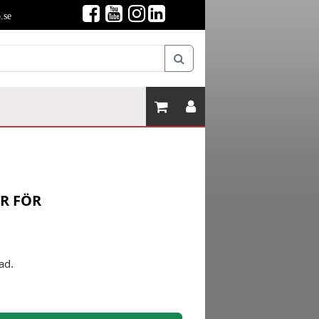
.se
R FÖR
ad.