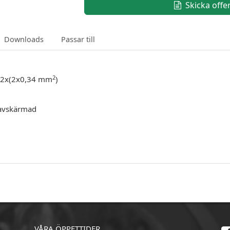
Skicka offe
Downloads
Passar till
2
 2x(2x0,34 mm
)
 avskärmad
VÅRA ÖPPETTIDER