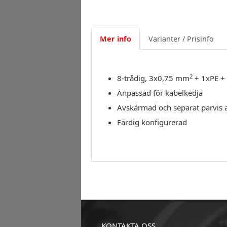
Mer info
Varianter / Prisinfo
2
8-trådig, 3x0,75 mm
+ 1xPE +
Anpassad för kabelkedja
Avskärmad och separat parvis
Färdig konfigurerad
KONTAKTA OSS