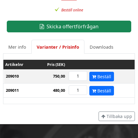
Beställ online
Skicka offertförfrågan
Mer info
Varianter / Prisinfo
Downloads
Artikelnr
Pris (SEK)
209010
750,00
Beställ
209011
480,00
Beställ
Tillbaka upp