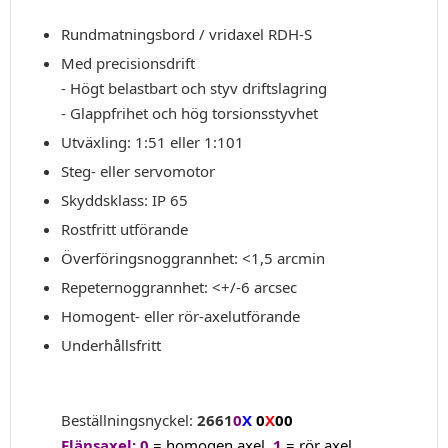
Rundmatningsbord / vridaxel RDH-S
Med precisionsdrift
- Högt belastbart och styv driftslagring
- Glappfrihet och hög torsionsstyvhet
Utväxling: 1:51 eller 1:101
Steg- eller servomotor
Skyddsklass: IP 65
Rostfritt utförande
Överföringsnoggrannhet: <1,5 arcmin
Repeternoggrannhet: <+/-6 arcsec
Homogent- eller rör-axelutförande
Underhållsfritt
Beställningsnyckel:
2661
0
X
0
X
00
Flänsaxel: 0
=
homogen axel,
1
=
rör axel