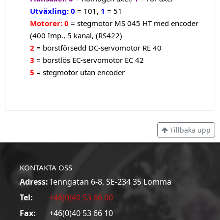
Utväxling:
0
= 101,
1
= 51
Motorer:
0
= stegmotor MS 045 HT med encoder
(400 Imp., 5 kanal, (RS422)
2
= borstförsedd DC-servomotor RE 40
3
= borstlös EC-servomotor EC 42
5
= stegmotor utan encoder
Tillbaka upp
KONTAKTA OSS
Adress:
Tenngatan 6-8, SE-234 35 Lomma
Tel:
+46(0)40 53 66 00
Fax:
+46(0)40 53 66 10