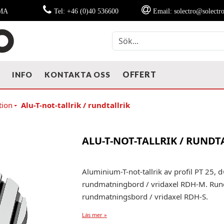
MMA
Tel: +46 (0)40 536600
Email: solectro@solectro
OFFERT
T
INFO
KONTAKTA OSS
tion
Alu-T-not-tallrik / rundtallrik
ALU-T-NOT-TALLRIK / RUNDT
Aluminium-T-not-tallrik av profil PT 25
rundmatningbord / vridaxel RDH-M. Run
rundmatningsbord / vridaxel RDH-S.
Läs mer »