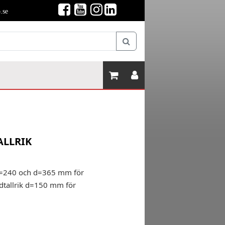
.se
ALLRIK
, d=240 och d=365 mm för
dtallrik d=150 mm för