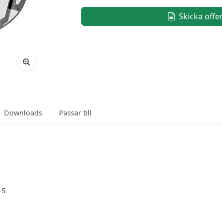
Skicka offe
Downloads
Passar till
-S