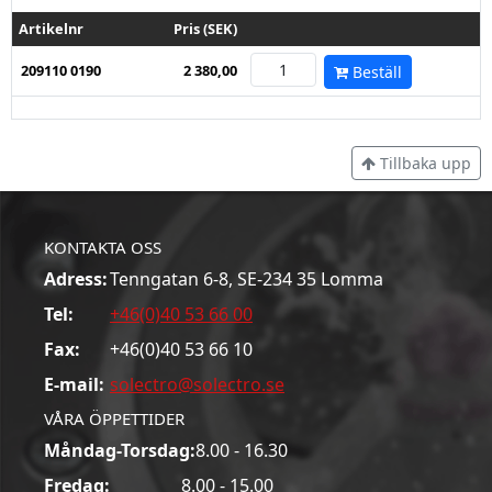
Artikelnr
Pris (SEK)
209110 0190
2 380,00
Beställ
Tillbaka upp
KONTAKTA OSS
Adress:
Tenngatan 6-8, SE-234 35 Lomma
Tel:
+46(0)40 53 66 00
Fax:
+46(0)40 53 66 10
E-mail:
solectro@solectro.se
VÅRA ÖPPETTIDER
Måndag-Torsdag:
8.00 - 16.30
Fredag:
8.00 - 15.00