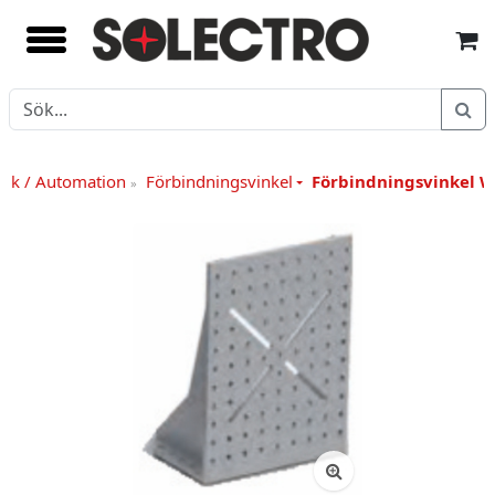
ik / Automation
Förbindningsvinkel
Förbindningsvinkel W
»