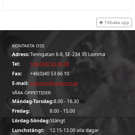
Tillbaka upp
KONTAKTA OSS
Adress:
Tenngatan 6-8, SE-234 35 Lomma
Tel:
+46(0)40 53 66 00
Fax:
+46(0)40 53 66 10
E-mail:
solectro@solectro.se
VÅRA ÖPPETTIDER
Måndag-Torsdag:
8.00 - 16.30
Fredag:
8.00 - 15.00
Lördag-Söndag:
Stängt
Lunchstängt:
12.15-13.00 alla dagar