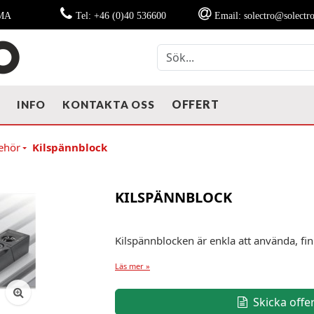
MMA
Tel: +46 (0)40 536600
Email: solectro@solectro
OFFERT
T
INFO
KONTAKTA OSS
behör
Kilspännblock
KILSPÄNNBLOCK
Kilspännblocken är enkla att använda, finn
Läs mer »
Skicka offe