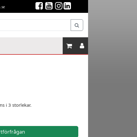
.se
s i 3 storlekar.
rtförfrågan