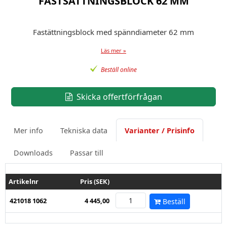
FASTSÄTTNINGSBLOCK 62 MM
Fastättningsblock med spänndiameter 62 mm
Läs mer »
Beställ online
Skicka offertförfrågan
Mer info
Tekniska data
Varianter / Prisinfo
Downloads
Passar till
Artikelnr
Pris (SEK)
421018 1062
4 445,00
Beställ