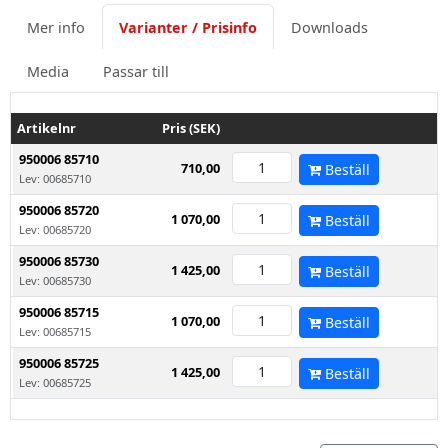
Mer info
Varianter / Prisinfo
Downloads
Media
Passar till
Artikelnr
Pris (SEK)
950006 85710
710,00
Beställ
Lev: 00685710
950006 85720
1 070,00
Beställ
Lev: 00685720
950006 85730
1 425,00
Beställ
Lev: 00685730
950006 85715
1 070,00
Beställ
Lev: 00685715
950006 85725
1 425,00
Beställ
Lev: 00685725