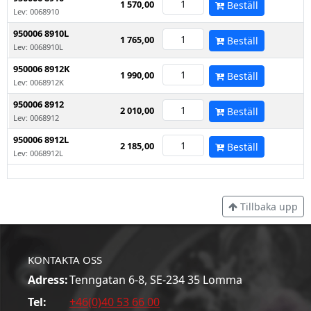
1 570,00
Beställ
Lev: 0068910
950006 8910L
1 765,00
Beställ
Lev: 0068910L
950006 8912K
1 990,00
Beställ
Lev: 0068912K
950006 8912
2 010,00
Beställ
Lev: 0068912
950006 8912L
2 185,00
Beställ
Lev: 0068912L
Tillbaka upp
KONTAKTA OSS
Adress:
Tenngatan 6-8, SE-234 35 Lomma
Tel:
+46(0)40 53 66 00