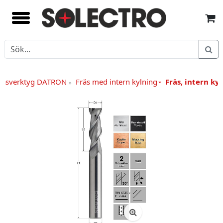
räsverktyg DATRON
Fräs med intern kylning
Fräs, intern ky
»