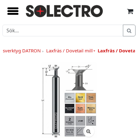
räsverktyg DATRON
Laxfräs / Dovetail mill
Laxfräs / Dovetail
»