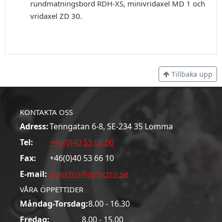
rundmatningsbord RDH-XS, minivridaxel MD 1 och
vridaxel ZD 30.
Tillbaka upp
KONTAKTA OSS
Adress:
Tenngatan 6-8, SE-234 35 Lomma
Tel:
+46(0)40 53 66 00
Fax:
+46(0)40 53 66 10
E-mail:
solectro@solectro.se
VÅRA ÖPPETTIDER
Måndag-Torsdag:
8.00 - 16.30
Fredag:
8.00 - 15.00