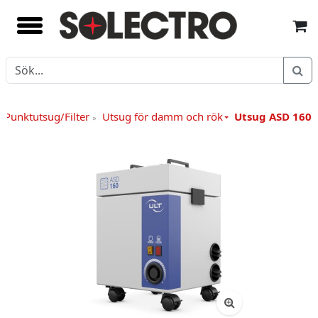
/Punktutsug/Filter
Utsug för damm och rök
Utsug ASD 160.
»