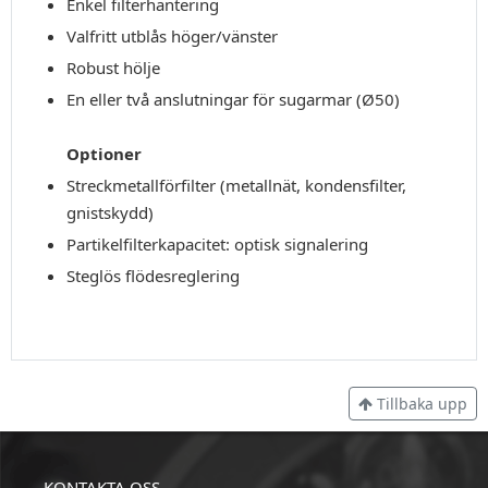
Enkel filterhantering
Valfritt utblås höger/vänster
Robust hölje
En eller två anslutningar för sugarmar (Ø50)
Optioner
Streckmetallförfilter (metallnät, kondensfilter,
gnistskydd)
Partikelfilterkapacitet: optisk signalering
Steglös flödesreglering
Tillbaka upp
KONTAKTA OSS