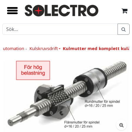
 Automation
Kulskruvsdrift
Kulmutter med komplett kulåt
»