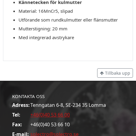
Kännetecken för kulmutter
Material: 16MnCr5, slipad
Utförande som rundkulmutter eller flänsmutter
Mutterstigning: 20 mm
Med integrerad avstrykare
Tillbaka upp
KONTAKTA OSS
Adress:
Tenngatan 6-8, SE-234 35 Lomma
Tel:
+46(0)40 53 66 00
Fax:
+46(0)40 53 66 10
E-mail:
solectro@solectro.se