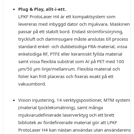
Plug & Play, allt-i-ett.
LPKF ProtoLaser H4 är ett kompaktsystem som
levereras med inbyggd dator och mjukvara. Maskinen
passar på ett stabilt bord. Endast strömförsörjning,
tryckluft och dammsugare måste anslutas till process
standard enkel- och dubbelsidiga FRA-material, vissa
enkelsidiga RF, PTFE eller keramiskt fyllda material
samt vissa flexibla substrat som Al på PET med 100
µm/50 µm linje/mellanrum. Flexibla material och
folier kan fritt placeras och fixeras exakt på ett
vakuumbord.
Vision injustering, 14 verktygspositioner, MTM system
(material tjockleksmätning), samt många
mjukvarudefinierade laserverktyg och ett brett
bibliotek av fördefinierade material gör att LPKF
ProtoLaser H4 kan nästan användas utan användarens