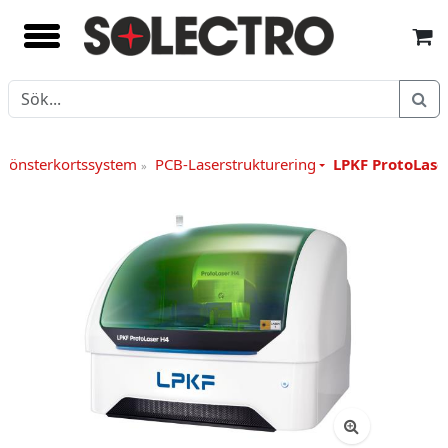
Mönsterkortssystem
PCB-Laserstrukturering
LPKF ProtoLase
»