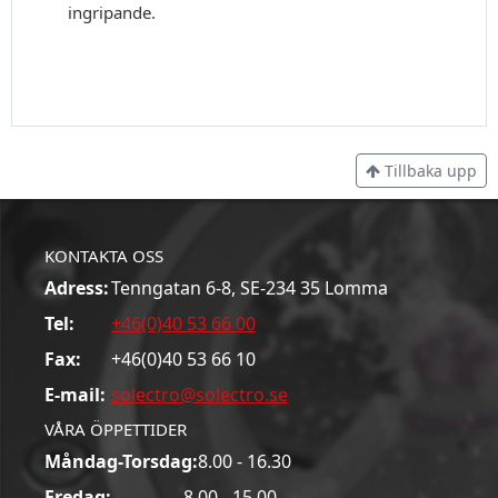
ingripande.
Tillbaka upp
KONTAKTA OSS
Adress:
Tenngatan 6-8, SE-234 35 Lomma
Tel:
+46(0)40 53 66 00
Fax:
+46(0)40 53 66 10
E-mail:
solectro@solectro.se
VÅRA ÖPPETTIDER
Måndag-Torsdag:
8.00 - 16.30
Fredag:
8.00 - 15.00