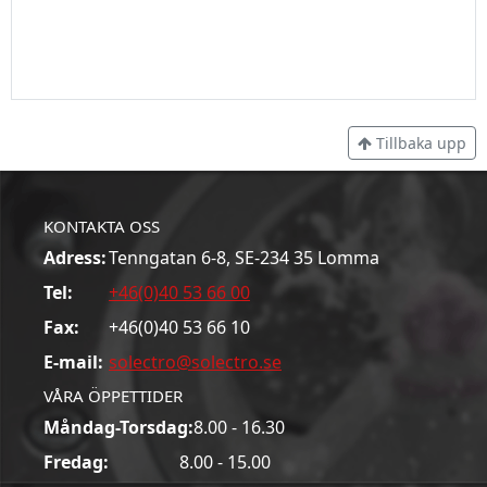
Tillbaka upp
KONTAKTA OSS
Adress:
Tenngatan 6-8, SE-234 35 Lomma
Tel:
+46(0)40 53 66 00
Fax:
+46(0)40 53 66 10
E-mail:
solectro@solectro.se
VÅRA ÖPPETTIDER
Måndag-Torsdag:
8.00 - 16.30
Fredag:
8.00 - 15.00