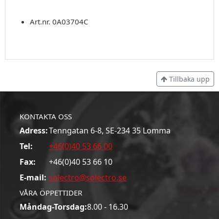
Art.nr. 0A03704C
Tillbaka upp
KONTAKTA OSS
Adress:
Tenngatan 6-8, SE-234 35 Lomma
Tel:
+46(0)40 53 66 00
Fax:
+46(0)40 53 66 10
E-mail:
solectro@solectro.se
VÅRA ÖPPETTIDER
Måndag-Torsdag:
8.00 - 16.30