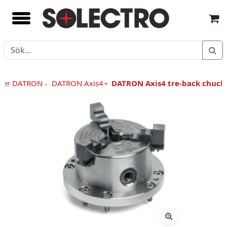
iner DATRON
DATRON Axis4
DATRON Axis4 tre-back chuck
»