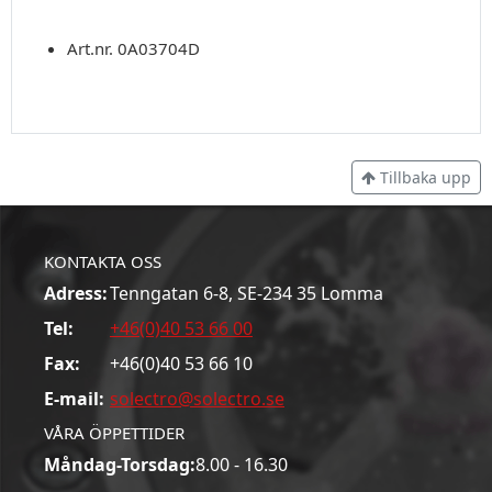
Art.nr. 0A03704D
Tillbaka upp
KONTAKTA OSS
Adress:
Tenngatan 6-8, SE-234 35 Lomma
Tel:
+46(0)40 53 66 00
Fax:
+46(0)40 53 66 10
E-mail:
solectro@solectro.se
VÅRA ÖPPETTIDER
Måndag-Torsdag:
8.00 - 16.30