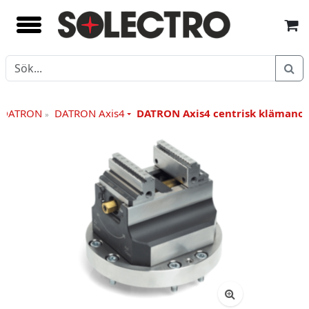
r DATRON
DATRON Axis4
DATRON Axis4 centrisk klämano
»