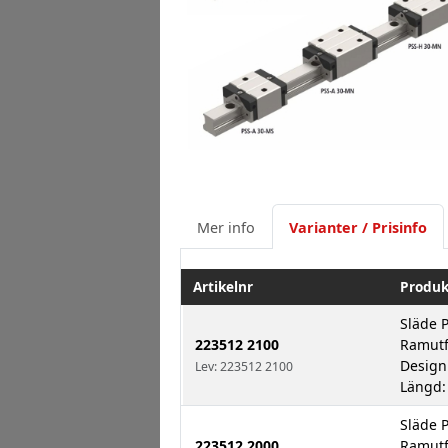
Mer info
Varianter / Prisinfo
Artikelnr
Produk
Släde 
223512 2100
Ramutf
Design
Lev: 223512 2100
Längd:
Släde 
223512 2000
Ramutf