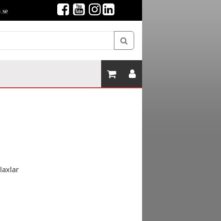
.se
laxlar