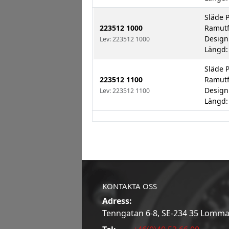
Släde 
223512 1000
Ramutf
Design
Lev: 223512 1000
Längd:
Släde 
223512 1100
Ramutf
Design
Lev: 223512 1100
Längd:
KONTAKTA OSS
Adress:
Tenngatan 6-8, SE-234 35 Lomm