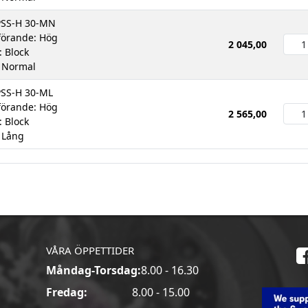
PSS-H 30-MN
örande: Hög
2 045,00
: Block
 Normal
PSS-H 30-ML
örande: Hög
2 565,00
: Block
 Lång
VÅRA ÖPPETTIDER
Måndag-Torsdag:
8.00 - 16.30
a
Fredag:
8.00 - 15.00