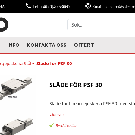
MMA
Tel: +46 (0)40 536600
Email: solectro@solectro
OFFERT
T
INFO
KONTAKTA OSS
ärgejdskena Stål
Släde för PSF 30
SLÄDE FÖR PSF 30
Släde för lineärgejdskena PSF 30 med stå
Läs mer »
Beställ online