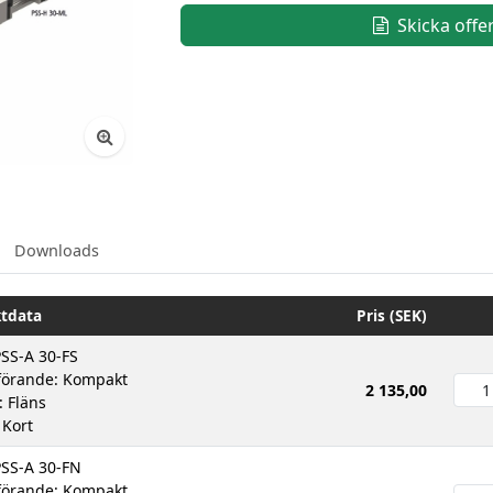
Skicka offe
Downloads
tdata
Pris (SEK)
PSS-A 30-FS
örande: Kompakt
2 135,00
: Fläns
 Kort
PSS-A 30-FN
örande: Kompakt