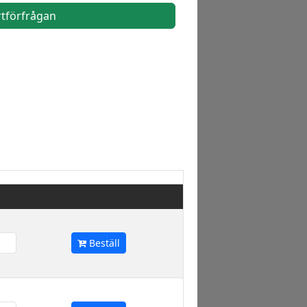
rtförfrågan
Beställ