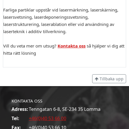
Farliga partiklar uppstår vid lasermärkning, laserskärning,
lasersvetsning, laserdeponeringssvetsning,
laserstrukturering, laserablation eller vid användning av
laserteknik i additiv tillverkning.
Vill du veta mer om utsug?
Kontakta oss
så hjälper vi dig att
hitta rätt lösning
Tillbaka upp
KONTAKTA OSS
Adress:
Tenngatan 6-8, SE-234 35 Lomma
Tel:
+46(0)40 53 66 00
Fax:
+46(0)40 53 66 10