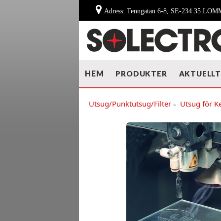
Adress: Tenngatan 6-8, SE-234 35 LO
HEM
PRODUKTER
AKTUELL
Utsug/Punktutsug/Filter
Utsug för K
»