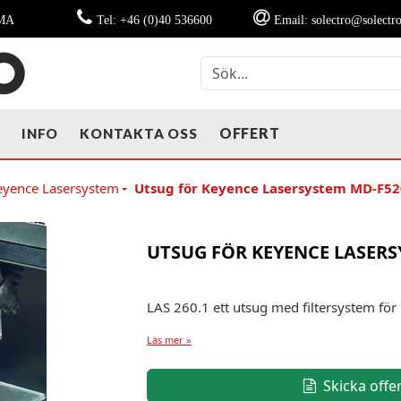
MMA
Tel: +46 (0)40 536600
Email: solectro@solectro
OFFERT
T
INFO
KONTAKTA OSS
eyence Lasersystem
Utsug för Keyence Lasersystem MD-F5
UTSUG FÖR KEYENCE LASERS
LAS 260.1 ett utsug med filtersystem f
Läs mer »
Skicka offe