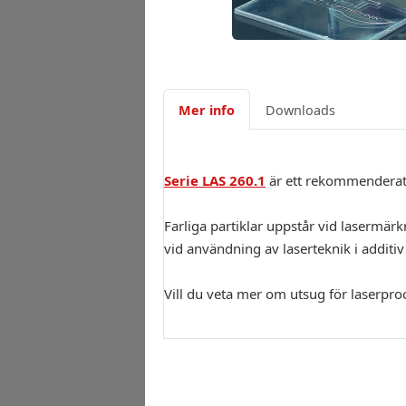
Mer info
Downloads
Serie LAS 260.1
är ett rekommenderat
Farliga partiklar uppstår vid lasermärk
vid användning av laserteknik i additiv
Vill du veta mer om utsug för laserpr