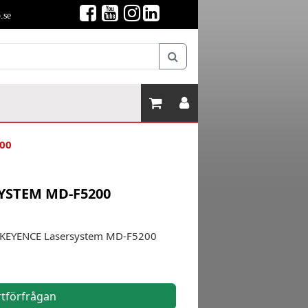
.se
200
YSTEM MD-F5200
ör KEYENCE Lasersystem MD-F5200
rtförfrågan