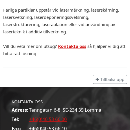
Farliga partiklar uppstår vid lasermärkning, laserskärning,
lasersvetsning, laserdeponeringssvetsning,
laserstrukturering, laserablation eller vid användning av
laserteknik i additiv tillverkning.
Vill du veta mer om utsug?
Kontakta oss
så hjälper vi dig att
hitta rätt lösning
Tillbaka upp
KONTAKTA OSS
Adress:
Tenngatan 6-8, SE-234 35 Lomma
Tel:
+46(0)40 53 66 00
Fax:
+46(0)40 53 66 10