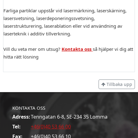
Farliga partiklar uppstår vid lasermärkning, laserskärning,
lasersvetsning, laserdeponeringssvetsning,
laserstrukturering, laserablation eller vid användning av
laserteknik i additiv tillverkning.
Vill du veta mer om utsug?
Kontakta oss
så hjälper vi dig att
hitta rätt lösning
Tillbaka upp
KONTAKTA OSS
Adress:
Tenngatan 6-8, SE-234 35 Lomma
Tel:
+46(0)40 53 66 00
Fax:
+46(0)40 53 66 10